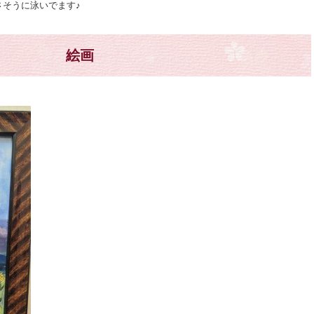
そうに泳いでます♪
絵画