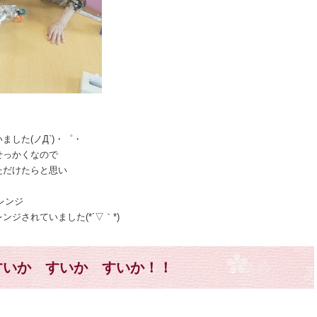
した(ノД`)・゜・
せっかくなので
ただけたらと思い
レンジ
ジされていました(*´▽｀*)
すいか すいか すいか！！