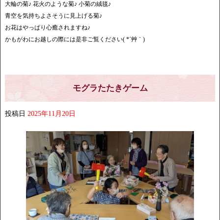
大輪の菊♪ 花火のような菊♪ 小菊の絨毯♪
青空を気持ちよさそうに見上げる菊♪
お花はやっぱり心癒されますね♪
かもがわにお越しの際には是非ご覧ください( *´艸｀)
モグラたたきゲーム
投稿日
2025年11月20日