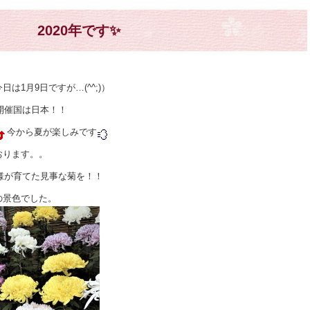
2020年です✨
1月9日ですが…(^^;)）
開催国は日本！！
今から夏が楽しみです
おります。。
様が育てた見事な菊を！！
の景色でした。