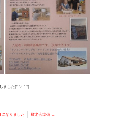
した(*´▽｀*)
月になりました
敬老会準備
→