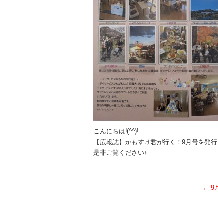
こんにちは!(^^)!
【広報誌】かもすけ君が行く！9月号を発行しま
是非ご覧ください♪
←
9