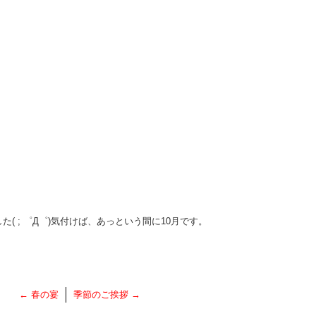
( ; ゜Д゜)気付けば、あっという間に10月です。
←
春の宴
季節のご挨拶
→