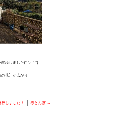
歩しました(*´▽｀*)
菊の花】が広がり
発行しました！
赤とんぼ
→