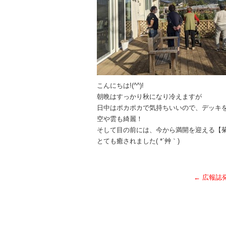
こんにちは!(^^)!
朝晩はすっかり秋になり冷えますが
日中はポカポカで気持ちいいので、デッキを散
空や雲も綺麗！
そして目の前には、今から満開を迎える【
とても癒されました( *´艸｀)
←
広報誌